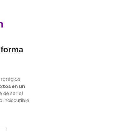
n
sforma
tratégica
xtos en un
 de ser el
 indiscutible