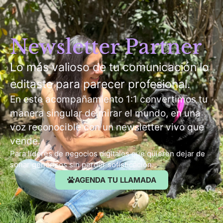
Newsletter Partner
Lo más valioso de tu comunicación lo
editaste para parecer profesional.
En este acompañamiento 1:1 convertimos tu
manera singular de mirar el mundo, en una
voz reconocible con un newsletter vivo que
vende.
Para líderes de negocios digitales que quieren dejar de
sonar genéricos sin perder sofisticación.
AGENDA TU LLAMADA