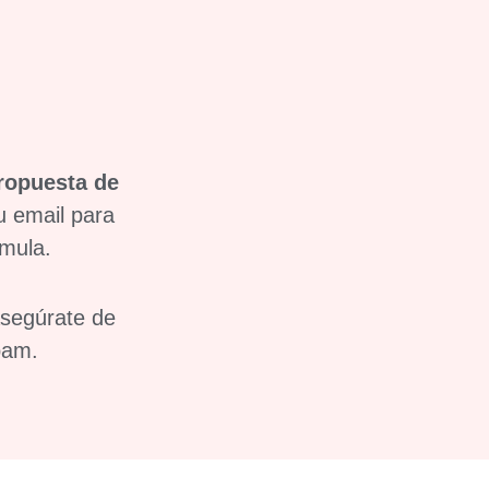
ropuesta de
u email para
rmula.
asegúrate de
pam.